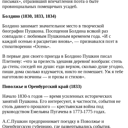
письмах», отразивший впечатления поэта о быте
провинциальных помещичьих усадеб.
Болдино (1830, 1833, 1834)
Болдино занимает значительное место в творческой
биографии Пушкина. Посещения Болдина всякий раз
совпадали с любимым Пушкиным временем года. «И с
каждой осенью я расцветаю вновь», — признавался поэт в
стихотворении «Осень».
В первые дни своего приезда в Болдино Пушкин писал
Плетневу: «что за прелесть здешняя деревня! вообрази: степь
да степь; соседей ни души: езди верхом, сколько душе угодно,
пиши дома сколько вздумается, никто не помешает. Уж я тебе
наготовлю всячины — и прозы и стихов».
Поволжье и Оренбургский край (1833)
Начало 1830-х годов — время усиленных исторических
занятий Пушкина. Его интересуют, в частности, события не
столь давнего прошлого — крестьянская война под
руководством Емельяна Пугачева в 1773-1775 годах.
А.С.Пушкин предпринимает поездку в Поволжье и
Оренбургскую губернию, где развертывались события.