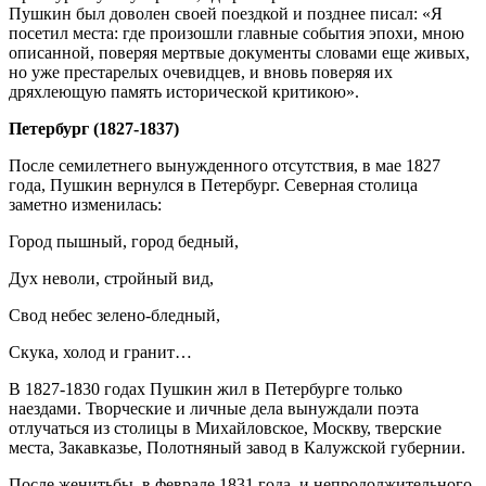
Пушкин был доволен своей поездкой и позднее писал: «Я
посетил места: где произошли главные события эпохи, мною
описанной, поверяя мертвые документы словами еще живых,
но уже престарелых очевидцев, и вновь поверяя их
дряхлеющую память исторической критикою».
Петербург (1827-1837)
После семилетнего вынужденного отсутствия, в мае 1827
года, Пушкин вернулся в Петербург. Северная столица
заметно изменилась:
Город пышный, город бедный,
Дух неволи, стройный вид,
Свод небес зелено-бледный,
Скука, холод и гранит…
В 1827-1830 годах Пушкин жил в Петербурге только
наездами. Творческие и личные дела вынуждали поэта
отлучаться из столицы в Михайловское, Москву, тверские
места, Закавказье, Полотняный завод в Калужской губернии.
После женитьбы, в феврале 1831 года, и непродолжительного