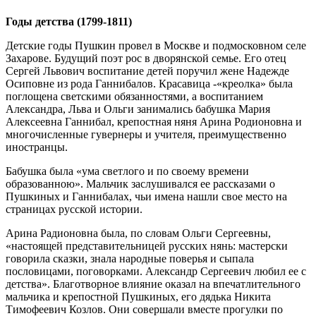
Годы детства (1799-1811)
Детские годы Пушкин провел в Москве и подмосковном селе
Захарове. Будущий поэт рос в дворянской семье. Его отец
Сергей Львович воспитание детей поручил жене Надежде
Осиповне из рода Ганнибалов. Красавица -«креолка» была
поглощена светскими обязанностями, а воспитанием
Александра, Льва и Ольги занимались бабушка Мария
Алексеевна Ганнибал, крепостная няня Арина Родионовна и
многочисленные гувернеры и учителя, преимущественно
иностранцы.
Бабушка была «ума светлого и по своему времени
образованною». Мальчик заслушивался ее рассказами о
Пушкиных и Ганнибалах, чьи имена нашли свое место на
страницах русской истории.
Арина Радионовна была, по словам Ольги Сергеевны,
«настоящей представительницей русских нянь: мастерски
говорила сказки, знала народные поверья и сыпала
пословицами, поговорками. Александр Сергеевич любил ее с
детства». Благотворное влияние оказал на впечатлительного
мальчика и крепостной Пушкиных, его дядька Никита
Тимофеевич Козлов. Они совершали вместе прогулки по