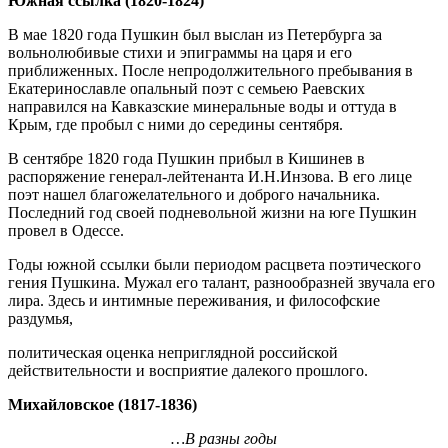
Южная ссылка (1820-1824)
В мае 1820 года Пушкин был выслан из Петербурга за
вольнолюбивые стихи и эпиграммы на царя и его
приближенных. После непродолжительного пребывания в
Екатеринославле опальный поэт с семьею Раевских
направился на Кавказские минеральные воды и оттуда в
Крым, где пробыл с ними до середины сентября.
В сентябре 1820 года Пушкин прибыл в Кишинев в
распоряжение генерал-лейтенанта И.Н.Инзова. В его лице
поэт нашел благожелательного и доброго начальника.
Последний год своей подневольной жизни на юге Пушкин
провел в Одессе.
Годы южной ссылки были периодом расцвета поэтического
гения Пушкина. Мужал его талант, разнообразней звучала его
лира. Здесь и интимные переживания, и философские
раздумья,
политическая оценка неприглядной российской
действительности и восприятие далекого прошлого.
Михайловское (1817-1836)
…В разны годы