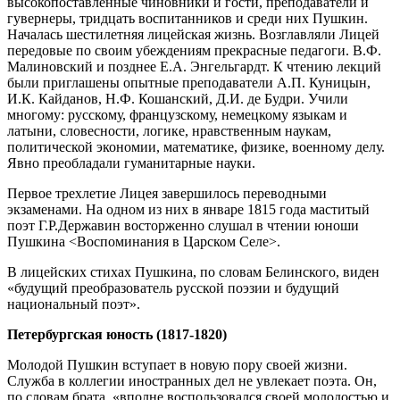
высокопоставленные чиновники и гости, преподаватели и
гувернеры, тридцать воспитанников и среди них Пушкин.
Началась шестилетняя лицейская жизнь. Возглавляли Лицей
передовые по своим убеждениям прекрасные педагоги. В.Ф.
Малиновский и позднее Е.А. Энгельгардт. К чтению лекций
были приглашены опытные преподаватели А.П. Куницын,
И.К. Кайданов, Н.Ф. Кошанский, Д.И. де Будри. Учили
многому: русскому, французскому, немецкому языкам и
латыни, словесности, логике, нравственным наукам,
политической экономии, математике, физике, военному делу.
Явно преобладали гуманитарные науки.
Первое трехлетие Лицея завершилось переводными
экзаменами. На одном из них в январе 1815 года маститый
поэт Г.Р.Державин восторженно слушал в чтении юноши
Пушкина <Воспоминания в Царском Селе>.
В лицейских стихах Пушкина, по словам Белинского, виден
«будущий преобразователь русской поэзии и будущий
национальный поэт».
Петербургская юность (1817-1820)
Молодой Пушкин вступает в новую пору своей жизни.
Служба в коллегии иностранных дел не увлекает поэта. Он,
по словам брата, «вполне воспользовался своей молодостью и