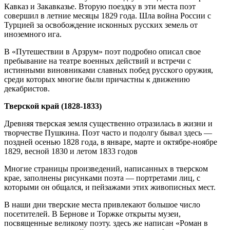
Кавказ и Закавказье. Вторую поездку в эти места поэт
совершил в летние месяцы 1829 года. Шла война России с
Турцией за освобождение исконных русских земель от
иноземного ига.
В «Путешествии в Арзрум» поэт подробно описал свое
пребывание на театре военных действий и встречи с
истинными виновниками славных побед русского оружия,
среди которых многие были причастны к движению
декабристов.
Тверской край (1828-1833)
Древняя тверская земля существенно отразилась в жизни и
творчестве Пушкина. Поэт часто и подолгу бывал здесь —
поздней осенью 1828 года, в январе, марте и октябре-ноябре
1829, весной 1830 и летом 1833 годов
Многие страницы произведений, написанных в тверском
крае, заполнены рисунками поэта — портретами лиц, с
которыми он общался, и пейзажами этих живописных мест.
В наши дни тверские места привлекают большое число
посетителей. В Бернове и Торжке открыты музеи,
посвященные великому поэту. здесь же написан «Роман в