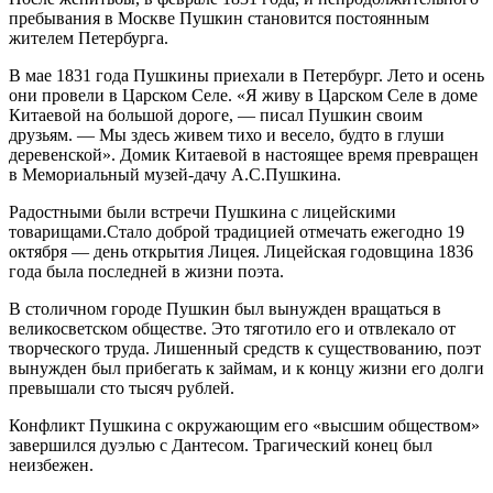
пребывания в Москве Пушкин становится постоянным
жителем Петербурга.
В мае 1831 года Пушкины приехали в Петербург. Лето и осень
они провели в Царском Селе. «Я живу в Царском Селе в доме
Китаевой на большой дороге, — писал Пушкин своим
друзьям. — Мы здесь живем тихо и весело, будто в глуши
деревенской». Домик Китаевой в настоящее время превращен
в Мемориальный музей-дачу А.С.Пушкина.
Радостными были встречи Пушкина с лицейскими
товарищами.Стало доброй традицией отмечать ежегодно 19
октября — день открытия Лицея. Лицейская годовщина 1836
года была последней в жизни поэта.
В столичном городе Пушкин был вынужден вращаться в
великосветском обществе. Это тяготило его и отвлекало от
творческого труда. Лишенный средств к существованию, поэт
вынужден был прибегать к займам, и к концу жизни его долги
превышали сто тысяч рублей.
Конфликт Пушкина с окружающим его «высшим обществом»
завершился дуэлью с Дантесом. Трагический конец был
неизбежен.