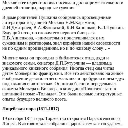
Москве и ее окрестностям, посещали достопримечательности
древней столицы, народные гуляния.
В доме родителей Пушкина собирались просвещенные
литераторы тогдашней Москвы Н.М.Карамзин,
И.И.Дмитриев, В.А.Жуковский, К.Н.Батюшков, В.Л.Пушкин.
Будущий поэт, по словам его первого биографа
П.В.Анненкова, «внимательно прислушивался к их
суждениям и разговорам, знал корифеев нашей словесности
не по одним произведениям, но и по живому слову…»
Многие часы он проводил в библиотеках отца, дяди и
знакомого семьи, сенатора Д.П.Бутурлина — владельца
уникального книжного собрания. Иногда отец сам читал
детям Мольера по-французски. Все это действовало на живое
воображение девятилетнего мальчика и пробудило в нем «дух
подражания и авторства». Он писал басни и переделывал
сюжеты Мольера и Вольтера в комедии «Похититель» и в
шутливой поэме «Толиада». Это были первые литературные
опыты будущего великого поэта.
Лицейская пора (1811-1817)
19 октября 1811 года. Торжество открытия Царскосельского
Лицея . В актовом зале собрались царская семья с государем,