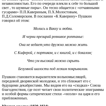
независимостью. Его по очереди влекли к себе то большой
свет , то шумные пиры». Он тесно общается с «отчаянными
гусарами» П.П.Кавериным, П.Х.Молостовым,
П.Д.Соломирским. В послании «К Каверину» Пушкин
говорил об этом:
Молись и Вакху и любви.
И черни презирай ревнивое роптанье:
Она не ведает,что дружно можно жить
С Киферой, с портиком, и с книгой, и с бокалом;
Что ум высокий можно скрыть
Безумной шалости под легким покрывалом.
Пушкин становится выразителем вольномыслящей,
передовой дворянской молодежи, и это сближает его с
будущими декабристами. Мы видим его на «сходках» Союза
благоденствия, где поэт читает свои политические эпиграммы
и особой формы сатирические стихи -«ноэли» на царя и его
приближенных.