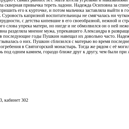
а скверная привычка тереть ладони. Надежда Осиповна за спину 
 пришить его к курточке, и потом мальчика заставляла выйти в г
у. Суровость капризной воспитательницы не смягчалась ни чутк
рудности, с детства кипевшие в его своеобразной, нежной и стр
ого слова упрека матери, но нигде и не обмолвился он о ней н
на разделяла мнение мужа, упрекавшего Александра в развращен
, в последующие годы Пушкин навещал их довольно часто. Надеж
зывалась о них. Пушкин сблизился с матерью во время последней 
огребения в Святогорский монастырь. Тогда же рядом с её могил
ь под одним камнем, гораздо ближе друг к другу, чем были при
3, кабинет 302