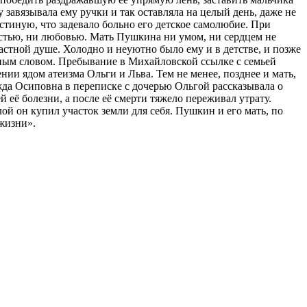
завязывала ему ручки и так оставляла на целый день, даже не
остиную, что задевало больно его детское самолюбие. При
остью, ни любовью. Мать Пушкина ни умом, ни сердцем не
астной душе. Холодно и неуютно было ему и в детстве, и позже
ежным словом. Пребывание в Михайловской ссылке с семьей
ии ядом атеизма Ольги и Льва. Тем не менее, позднее и мать,
да Осиповна в переписке с дочерью Ольгой рассказывала о
её болезни, а после её смерти тяжело переживал утрату.
ой он купил участок земли для себя. Пушкин и его мать, по
 жизни».