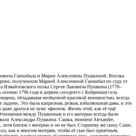
амовича Ганнибала и Марии Алексеевны Пушкиной. Внучка
обрине, полученном Марией Алексеевной Ганнибал по суду от
на Измайловского полка Сергея Львовича Пушкина (1770–
ь осенью 1796 года в церкви соседнего с Кобриным села
 Женщина, обладавшая необычной красивой внешностью, всегда
 ладони. Это была капризная, резкая, взбалмошная дама, и эти
даже драться не хуже эфиопок. Жизнь этой, как её ещё
 Отношения между Пушкиным и его матерью всегда были
вали Александра Пушкина. Сашка, monsieur Alexandre,
 хотя близок с матерью и он не был. Старшему же сыну, Саше,
лось, как и многим матерям, чтобы её сын был приятным,
и победить раздражавшую её упрямую лень, заставить мальчика