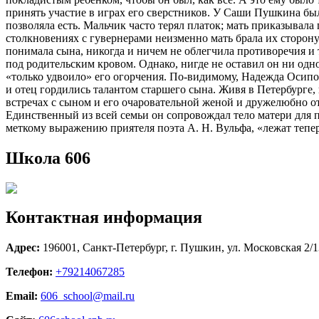
принять участие в играх его сверстников. У Саши Пушкина был
позволяла есть. Мальчик часто терял платок; мать приказывала
столкновениях с гувернерами неизменно мать брала их сторон
понимала сына, никогда и ничем не облегчила противоречия и т
под родительским кровом. Однако, нигде не оставил он ни одн
«только удвоило» его огорчения. По-видимому, Надежда Осипов
и отец гордились талантом старшего сына. Живя в Петербурге
встречах с сыном и его очаровательной женой и дружелюбно от
Единственный из всей семьи он сопровождал тело матери для п
меткому выражению приятеля поэта А. Н. Вульфа, «лежат тепер
Школа 606
Контактная информация
Адрес:
196001, Санкт-Петербург, г. Пушкин, ул. Московская 2/1
Телефон:
+79214067285
Email:
606_school@mail.ru