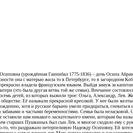
 Осиповна (урождённая Ганнибал 1775-1836) – дочь Осипа Абр
юности она с матерью жила то в Петербурге, то в загородном К
прекрасно владела французским языком. Выйдя замуж за капита
ери (это была другая ветвь той же семьи). Венчание состоялос
восемь детей, из которых выжили трое: Ольга, Александр, Лев.
м обществе. Её называли прекрасной креолкой. У нее были желтые
ждению, хотя и русские барыни умели придираться, гневаться и 
 забавами и частыми беременностями. Семья была неласковой.
е оставили нам никакого ласкательного имени, которым бы назы
ем старших Пушкиных был сын Лев, и многое сходило ему с рук,
что-то, что раздражало нетерпеливую Надежду Осиповну. Ей хоте
 трудно с самых ранних лет. Мать хотела угрозами и наказаниям