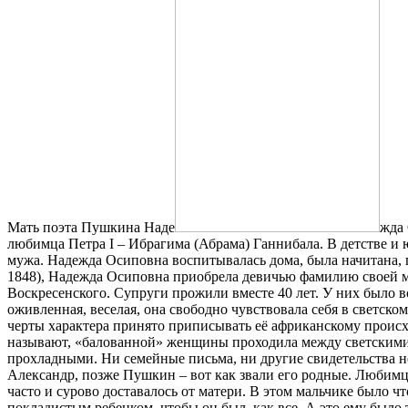
Мать поэта Пушкина Наде
жда
любимца Петра I – Ибрагима (Абрама) Ганнибала. В детстве и 
мужа. Надежда Осиповна воспитывалась дома, была начитана, 
1848), Надежда Осиповна приобрела девичью фамилию своей мат
Воскресенского. Супруги прожили вместе 40 лет. У них было 
оживленная, веселая, она свободно чувствовала себя в светско
черты характера принято приписывать её африканскому происхо
называют, «балованной» женщины проходила между светскими
прохладными. Ни семейные письма, ни другие свидетельства н
Александр, позже Пушкин – вот как звали его родные. Любимц
часто и сурово доставалось от матери. В этом мальчике было 
покладистым ребенком, чтобы он был, как все. А это ему было