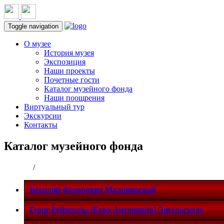
Toggle navigation
О музее
История музея
Экспозиция
Наши проекты
Почетные гости
Каталог музейного фонда
Наши поощрения
Виртуальный тур
Экскурсии
Контакты
Каталог музейного фонда
Главная
/
Каталог музейного фонда
Василий Федорович Малиновский
Георг Рейнгольд (Егор Антонович) Энгельгардт