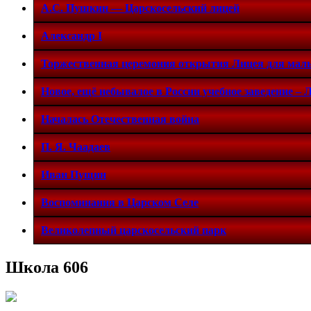
А.С. Пушкин — Царскосельский лицей
Александр I
Торжественная церемония открытия Лицея для мал
Новое, ещё небывалое в России учебное заведение – 
Началась Отечественная война
П. Я. Чаадаев
Иван Пущин
Воспоминания в Царском Селе
Великолепный царскосельский парк
Школа 606